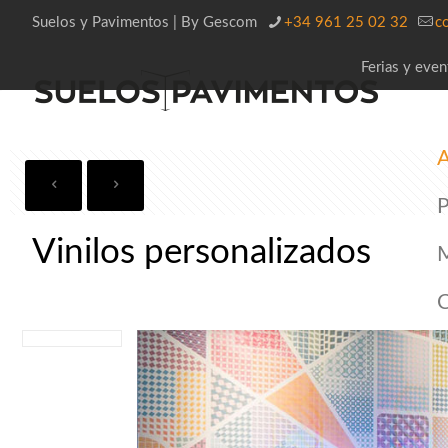
Suelos y Pavimentos | By Gescom
+34 961 25 02 32
c
Ferias y even
A
P
Vinilos personalizados
C