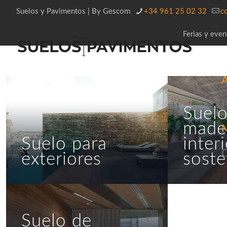
Suelos y Pavimentos | By Gescom
+34 961 25 02 32
c
Ferias y even
A
P
Suelo
made
Suelo para
interi
C
exteriores
soste
Suelo de