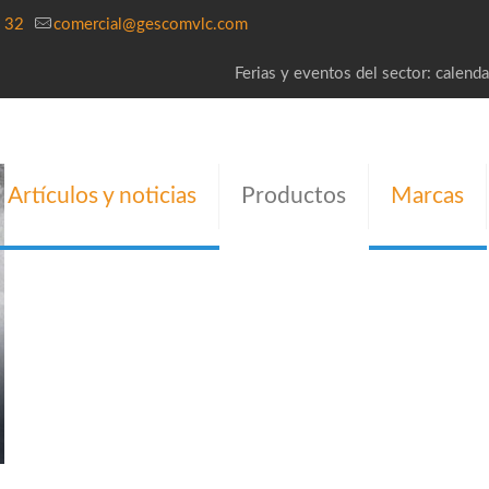
 32
comercial@gescomvlc.com
Ferias y eventos del sector: calenda
Artículos y noticias
Productos
Marcas