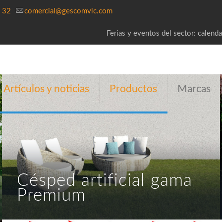
 32
comercial@gescomvlc.com
Ferias y eventos del sector: calenda
Artículos y noticias
Productos
Marcas
Césped artificial gama
Premium