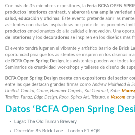
Con más de 35 miembros expositores, la
Feria BCFA OPEN SPR
productos interiores contract, y abarcará una amplia variedad d
salud, educación y oficinas
. Este evento pretende abrir las mente
asistentes con charlas inspiradoras por parte de los ponentes inv
productos
emocionantes de alta calidad e innovación. Una oportu
de interiores
y los
decoradores
se inspiren en los diseños más f
El evento tendrá lugar en el vibrante y artístico
barrio de Brick L
oportunidad para que los asistentes se inspiren en los diseños más
de
BCFA Open Spring Design
, los asistentes pueden ver todos lo
Seminarios de creatividad, workshops y talleres de diseño de super
BCFA Open Spring Design cuenta con expositores del sector cont
entre las que destacan grandes firmas como
Andrew Muirhead & Son
Limited, Camira, Grohe, Hammer Carpets, Kai Contract, Kobe,
Muras
Textiles, Panaz, Edge Design, Roca, Spires Art, Tektura, o
Vescom
entr
Datos ‘BCFA Open Spring Des
Lugar: The Old Truman Brewery
Dirección: 85 Brick Lane – London E1 6QR