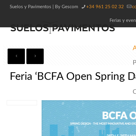
Suelos y Pavimentos | By Gescom
+34 961 25 02 32
c
Ferias y even
A
P
Feria ‘BCFA Open Spring D
C