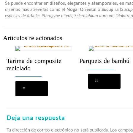
Se puede encontrar en
diseños, elegantes y atemporales, en mad
diseños más atrevidos como el
Nogal Oriental
o
Sucupira
(
Sucupi
especies de árboles Pterogyne nitens, Sclerolobium aureum, Diplotrop
Artículos relacionados
Tarima de composite
Parquets de bambú
reciclado
Leer más
Leer más
Deja una respuesta
Tu dirección de correo electrónico no será publicada.
Los campos