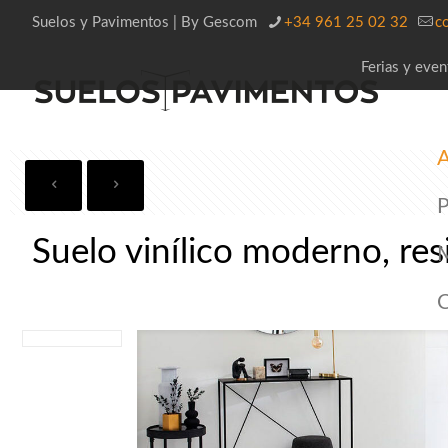
Suelos y Pavimentos | By Gescom
+34 961 25 02 32
c
Ferias y even
A
P
Suelo vinílico moderno, res
C