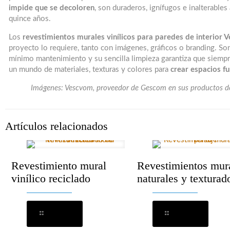
impide que se decoloren
, son duraderos, ignífugos e inalterables a
quince años.
Los
revestimientos murales vinílicos para paredes de interior 
proyecto lo requiere, tanto con imágenes, gráficos o branding. Son
mínimo mantenimiento y su sencilla limpieza garantiza que siempre
un mundo de materiales, texturas y colores para
crear espacios fu
Imágenes: Vescvom, proveedor de Gescom en sus productos de r
Artículos relacionados
Revestimiento mural
Revestimientos mur
vinílico reciclado
naturales y texturad
Leer más
Leer más