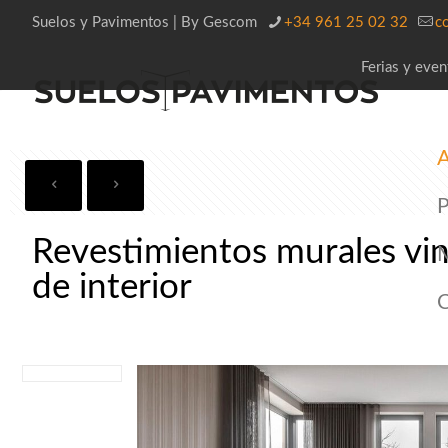
Suelos y Pavimentos | By Gescom
+34 961 25 02 32
c
Ferias y even
A
P
Revestimientos murales vin
de interior
C