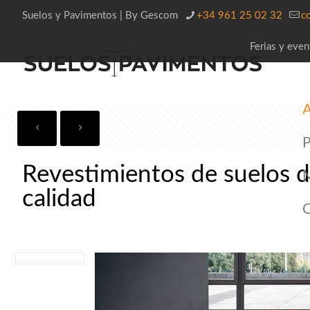
Suelos y Pavimentos | By Gescom
+34 961 25 02 32
c
Ferias y even
A
P
Revestimientos de suelos d
calidad
C