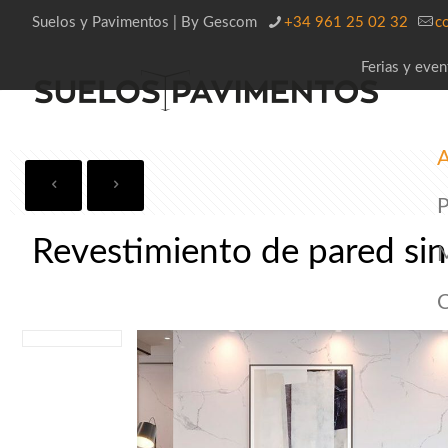
Suelos y Pavimentos | By Gescom
+34 961 25 02 32
c
Ferias y even
A
P
Revestimiento de pared sin
C