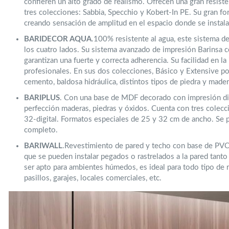
confieren un alto grado de realismo. Ofrecen una gran resist
tres colecciones: Sabbia, Specchio y Kobert-In PE. Su gran for
creando sensación de amplitud en el espacio donde se instala
BARIDECOR AQUA
.100% resistente al agua, este sistema d
los cuatro lados. Su sistema avanzado de impresión Barinsa co
garantizan una fuerte y correcta adherencia. Su facilidad en l
profesionales. En sus dos colecciones, Básico y Extensive 
cemento, baldosa hidráulica, distintos tipos de piedra y made
BARIPLUS
. Con una base de MDF decorado con impresión digit
perfección maderas, piedras y óxidos. Cuenta con tres colecci
32-digital. Formatos especiales de 25 y 32 cm de ancho. Se p
completo.
BARIWALL
.Revestimiento de pared y techo con base de PVC 
que se pueden instalar pegados o rastrelados a la pared tant
ser apto para ambientes húmedos, es ideal para todo tipo de r
pasillos, garajes, locales comerciales, etc.