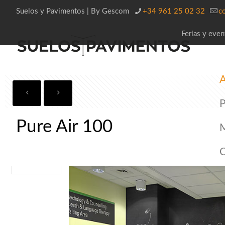
Suelos y Pavimentos | By Gescom
+34 961 25 02 32
c
Ferias y even
A
P
Pure Air 100
C