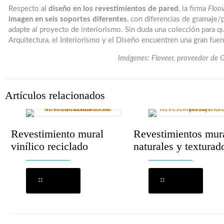
Respecto al
diseño en los revestimientos de pared
, la firma
Floo
imagen en seis soportes diferentes
, con diferencias de gramaje/
adapte al proyecto de interiorismo. Sin duda una colección para qu
Arquitectura, el Interiorismo y el Diseño encuentren una gran fuen
Imágenes: Floveer, proveedor de 
Artículos relacionados
Revestimiento mural
Revestimientos mur
vinílico reciclado
naturales y texturad
Leer más
Leer más