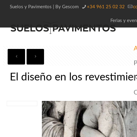
Suelos y Pavimentos | By Gescom
+34 961 25 02 32
c
Ferias y even
A
P
El diseño en los revestimie
C