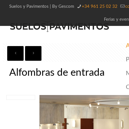
Suelos y Pavimentos | By Gescom
+34 961 25 02 32
c
Ferias y even
A
P
Alfombras de entrada
C