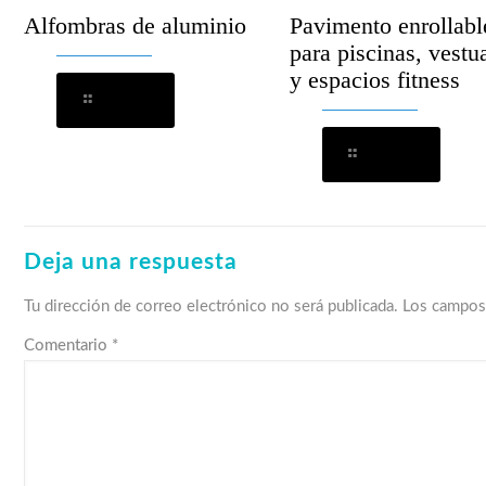
Alfombras de aluminio
Pavimento enrollabl
para piscinas, vestu
y espacios fitness
Leer más
Leer más
Deja una respuesta
Tu dirección de correo electrónico no será publicada.
Los campos
Comentario
*