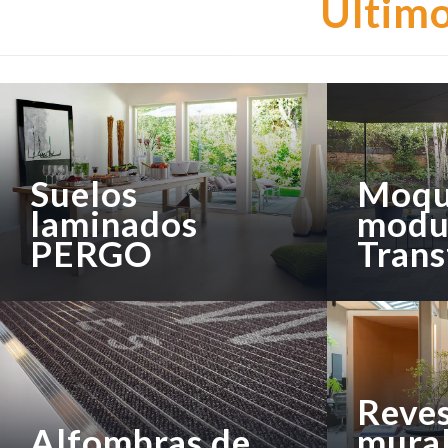
Último
Suelos
Moqu
laminados
modu
PERGO
Tran
Reve
Alfombras de
mural