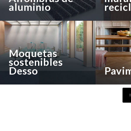
aluminio
recic
Moquetas
sostenibles
Desso
Pavi