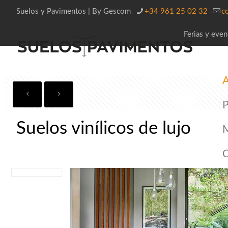
Suelos y Pavimentos | By Gescom
+34 961 25 02 32
c
Ferias y even
A
P
Suelos vinílicos de lujo
C