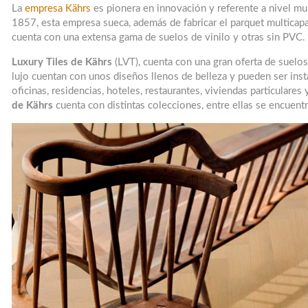
La
empresa Kährs
es pionera en innovación y referente a nivel m
1857, esta empresa sueca, además de fabricar el parquet multicap
cuenta con una extensa gama de suelos de vinilo y otras sin PVC.
Luxury Tiles de Kährs
(LVT), cuenta con una gran oferta de suelos 
lujo cuentan con unos diseños llenos de belleza y pueden ser ins
oficinas, residencias, hoteles, restaurantes, viviendas particulares
de Kährs
cuenta con distintas colecciones, entre ellas se encuent