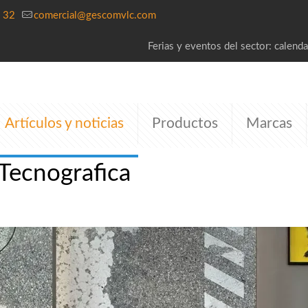
 32
comercial@gescomvlc.com
Ferias y eventos del sector: calenda
Artículos y noticias
Productos
Marcas
 Tecnografica