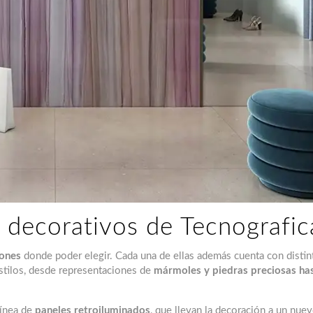
 decorativos de Tecnografic
iones
donde poder elegir. Cada una de ellas además cuenta con disti
stilos, desde representaciones de
mármoles y piedras preciosas ha
línea de
paneles retroiluminados
, que llevan la decoración a un nuev