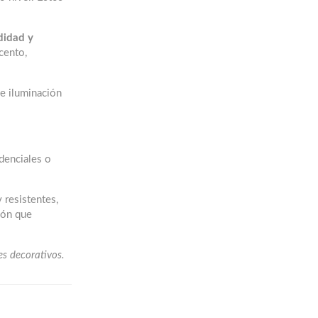
didad y
cento,
de iluminación
idenciales o
 resistentes,
ción que
es decorativos.