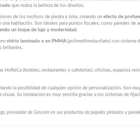
grado
que realza la belleza de los diseños.
s colores de los motivos de piedra y ónix, creando un
efecto de profun
 una habitación. Son ideales para puntos focales, como paredes de a
ando un toque de lujo y modernidad
.
s en
vidrio laminado o en PMMA
(polimetilmetacrilato) con sistema 
 brillantes.
as HoReCa (hoteles, restaurantes y cafeterías), oficinas, espacios res
itando la posibilidad de cualquier opción de personalización. Son muy
 visual. Su instalación es muy sencilla gracias a los sistemas de fija
ings, proveedor de Gescom en sus productos de papeles pintados y panel