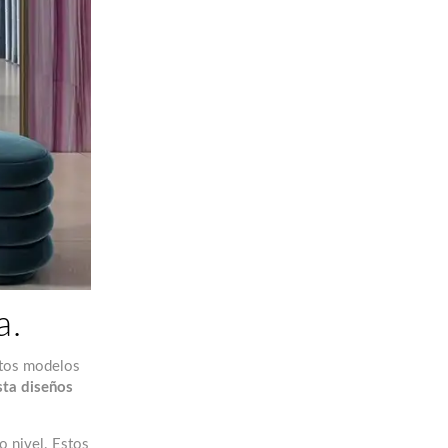
a.
ntos modelos
sta diseños
o nivel. Estos