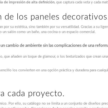
ía de impresión de alta definición
, que captura cada veta y cada mat
n de los paneles decorativos
 por su estética, sino también por su versatilidad. Gracias a su liger
nto un salón como un baño, una cocina o un espacio comercial.
n un cambio de ambiente sin las complicaciones de una reform
llo, que añaden un toque de glamour, o los texturizados que crean un
ncillo los convierten en una opción práctica y duradera para cualqui
a cada proyecto.
co. Por ello, su catálogo no se limita a un conjunto de diseños pred